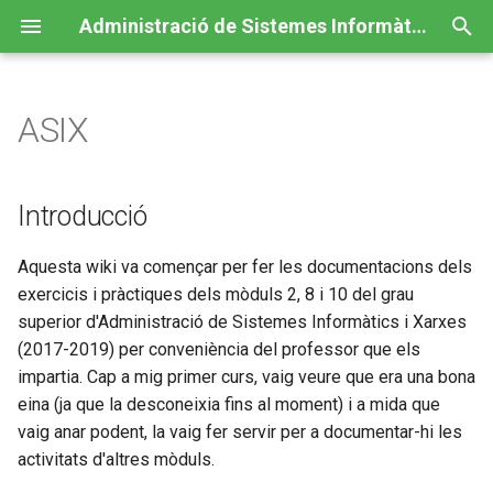
Administració de Sistemes Informàtics en Xarxa
E
s
ASIX
Introducció
c
r
Renúncies/Disclaimer
Introducció
i
Aquesta wiki va començar per fer les documentacions dels
u
exercicis i pràctiques dels mòduls 2, 8 i 10 del grau
p
superior d'Administració de Sistemes Informàtics i Xarxes
(2017-2019) per conveniència del professor que els
e
impartia. Cap a mig primer curs, vaig veure que era una bona
r
eina (ja que la desconeixia fins al moment) i a mida que
a
vaig anar podent, la vaig fer servir per a documentar-hi les
activitats d'altres mòduls.
c