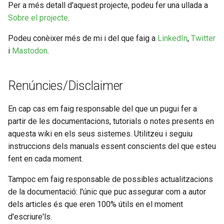
Per a més detall d'aquest projecte, podeu fer una ullada a
o
Sobre el projecte
.
m
Podeu conèixer més de mi i del que faig a
LinkedIn
,
Twitter
e
i
Mastodon
.
n
ç
Renúncies/Disclaimer
a
En cap cas em faig responsable del que un pugui fer a
r
partir de les documentacions, tutorials o notes presents en
a
aquesta wiki en els seus sistemes. Utilitzeu i seguiu
instruccions dels manuals essent conscients del que esteu
c
fent en cada moment.
e
Tampoc em faig responsable de possibles actualitzacions
r
de la documentació: l'únic que puc assegurar com a autor
dels articles és que eren 100% útils en el moment
c
d'escriure'ls.
a